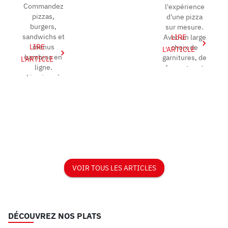
Commandez
l'expérience
pizzas,
d'une pizza
burgers,
sur mesure.
sandwichs et
Avec un large
LIRE
LIRE
menus
choix de
L'ARTICLE
bambino en
garnitures, de
L'ARTICLE
ligne.
fromages et
Livraison à
de bases,
domicile.
vous pouvez
Profitez de
crée...
nos offres
spéciales d...
VOIR TOUS LES ARTICLES
DÉCOUVREZ NOS PLATS