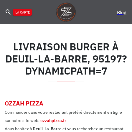
Blog
LA CARTE
LIVRAISON BURGER À
DEUIL-LA-BARRE, 95197?
DYNAMICPATH=7
OZZAH PIZZA
Commander dans votre restaurant préféré directement en ligne
sur notre site web:
ozzahpizza.fr
Vous habitez à
Deuil-La-Barre
et vous recherchez un restaurant