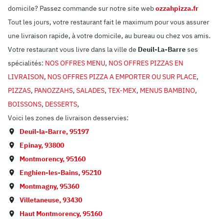
domicile? Passez commande sur notre site web
ozzahpizza.fr
Tout les jours, votre restaurant fait le maximum pour vous assurer
une livraison rapide, à votre domicile, au bureau ou chez vos amis.
Votre restaurant vous livre dans la ville de
Deuil-La-Barre
ses
spécialités:
NOS OFFRES MENU
,
NOS OFFRES PIZZAS EN
LIVRAISON
,
NOS OFFRES PIZZA A EMPORTER OU SUR PLACE
,
PIZZAS
,
PANOZZAHS
,
SALADES
,
TEX-MEX
,
MENUS BAMBINO
,
BOISSONS
,
DESSERTS
,
Voici les zones de livraison desservies:
Deuil-la-Barre
,
95197
Epinay
,
93800
Montmorency
,
95160
Enghien-les-Bains
,
95210
Montmagny
,
95360
Villetaneuse
,
93430
Haut Montmorency
,
95160