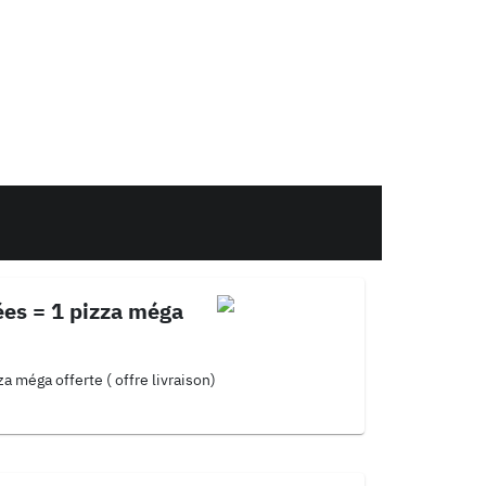
ées = 1 pizza méga
a méga offerte ( offre livraison)