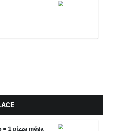
LACE
e = 1 pizza méga